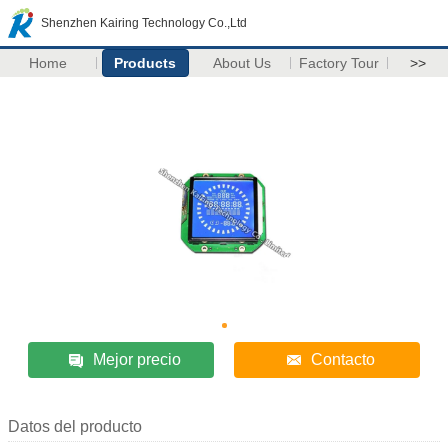
Shenzhen Kairing Technology Co.,Ltd
Home
Products
About Us
Factory Tour
>>
Mejor precio
Contacto
Datos del producto