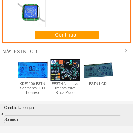
Continuar
FSTN LCD
Más
KDF5100 FSTN
FFSTN Negative
FSTN LCD
KDF5100
Segments LCD
Transmissive
Segment
Positive
Black Mode
Posit
Transmissive
Colorfue Screen
Transmi
Wide Temperature
Super-Wide
Wide Temp
Pin Industrial
Temperature
Pin Indu
Cambie la lengua
Equipment with
Medical
Equipmen
s
White Backlight
Equipment
White Bac
Spanish