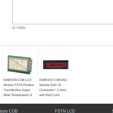
(
0
/ 3000)
KMB5336 COB LCD
KMB5104 COB1602
Module FSTN Positive
Module Dots 16
Transflective Super-
Charactors * 2 lines
Wide Temperature of
with Red Color
240*128 Dots
dulo COB
FSTN LCD