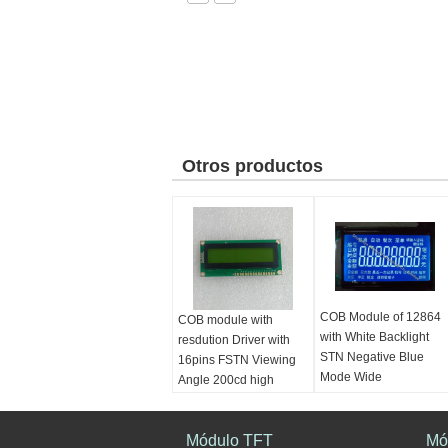
Otros productos
COB Module of 12864
COB module with
with White Backlight
resdution Driver with
STN Negative Blue
16pins FSTN Viewing
Mode Wide
Angle 200cd high
Temperature
Brightnessdriving board
Módulo TFT
Mó