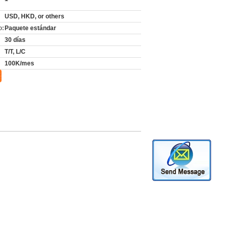
USD, HKD, or others
o:
Paquete estándar
30 días
T/T, L/C
100K/mes