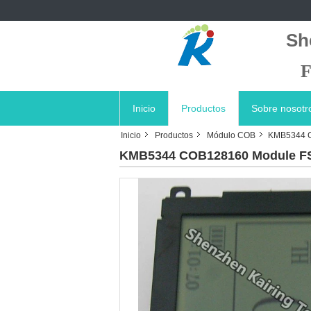
Sh
F
Inicio
Productos
Sobre nosotr
Inicio
Productos
Módulo COB
KMB5344 CO
KMB5344 COB128160 Module FSTN