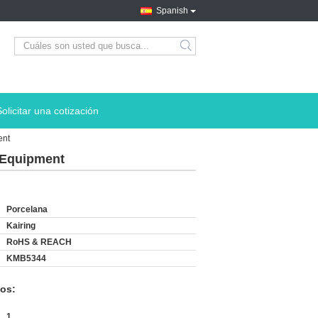
Spanish
search
Solicitar una cotización
ent
 Equipment
Porcelana
Kairing
RoHS & REACH
KMB5344
os:
1