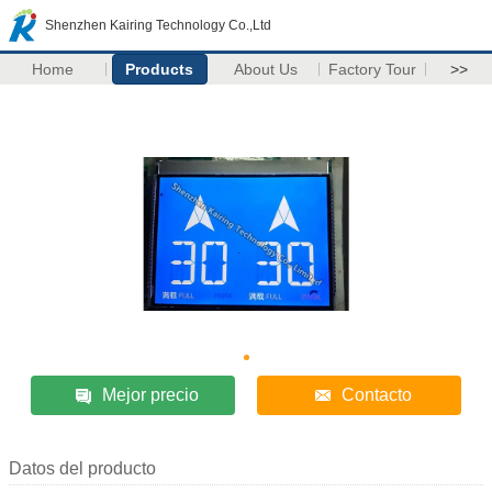
Shenzhen Kairing Technology Co.,Ltd
Home
Products
About Us
Factory Tour
>>
Mejor precio
Contacto
Datos del producto