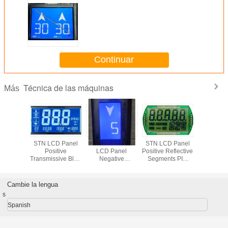
Continuar
Técnica de las máquinas
Más
D Panel
STN LCD Panel
KDF0511 STN
STN LCD Panel
STN LCD
tive
Positive
LCD Panel
Positive Reflective
Posit
issive
Transmissive Blue
Negative
Segments PIN
Transmi
-green
Mode with White
Transmissive Blue
Connective
Yellow-
de
Backlight
Modu white
Industrial
Mod
Backlight Elevator
Equipment Using
Cambie la lengua
Using
s
Spanish